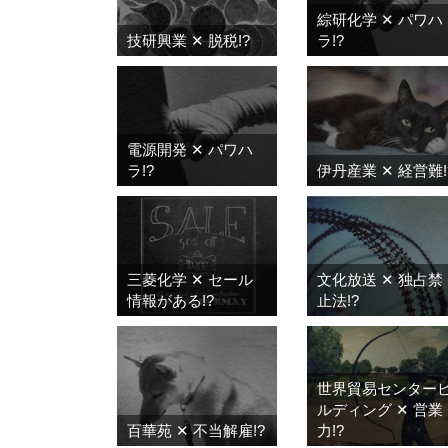
綜研化学 ✕ パワハ
技研興業 ✕ 脱税!?
ラ!?
電源開発 ✕ パワハ
ラ!?
伊丹産業 ✕ 経営難!
三菱化学 ✕ セール
文化放送 ✕ 独占禁
情報がある!?
止法!?
世界貿易センター
ルディング ✕ 営業
百華苑 ✕ 不当解雇!?
力!?