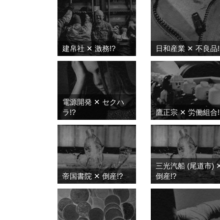
建帛社 ✕ 激務!?
日和産業 ✕ 不良品!
電源開発 ✕ セクハ
ラ!?
鷹正宗 ✕ 労働組合!
三光汽船 (尾道市) 
帝国書院 ✕ 倒産!?
倒産!?