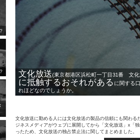
?
?
文化放送
(東京都港区浜松町一丁目31番 文化
に抵触するおそれがある
に関する
れほどなのでしょうか。
✕
文化放送に勤める人には文化放送の製品の信頼にも関わる
ジネスメディアがウェブに展開してから「文化放送」x「
ったため、文化放送の独占禁止法に関してまとめました。