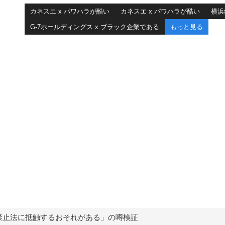
カネスエ x パワハラが酷い
カネスエ x パワハラが酷い
横浜
G-7ホールディングス x ブラック企業である
もっと見る
禁止法に抵触するおそれがある」の噂検証