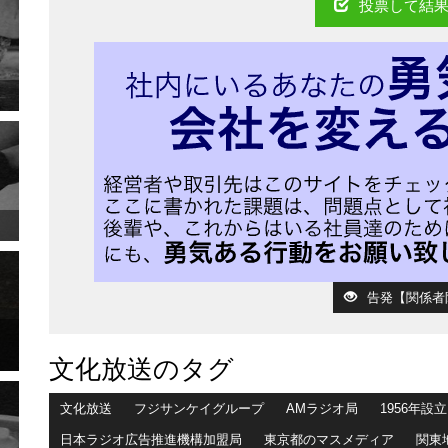
投票して結
告発【関係者
文化放送のタグ
文化放送
フジサンケイグループ
AMラジオ局
1956年設立
日本ラジオ広告推進機構加盟局
東京都のマスメディア
関東