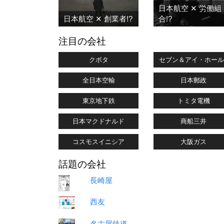
日本航空 ✕ 労働組
日本航空 ✕ 創業者!?
合!?
注目の会社
クボタ
セブン＆アイ・ホール
全日本空輸
日本郵政
東京地下鉄
トミタ電機
日本マクドナルド
商船三井
コスモスイニシア
大阪ガス
話題の会社
長崎屋
西友
名古屋鉄道