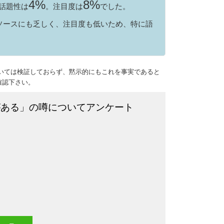
4%
8%
話題性は
。注目度は
でした。
ソースにも乏しく、注目度も低いため、特に語
いては検証しておらず、黙示的にもこれを事実であると
確認下さい。
がある」の噂についてアンケート