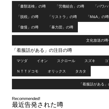
「書類送検」の噂
「労働組合」の噂
「パワハ
「脱税」の噂
「リストラ」の噂
「M&A」の噂
「傲慢」の噂
「暴力団」の噂
文化放送の噂
「着服話がある」の注目の噂
マツダ
イオン
スクロール
スズキ
コ
ＮＴＴドコモ
オリックス
タカタ
「着服話がある」
Recommended!
最近告発された噂