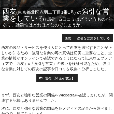
西友
強引な営
(東京都北区赤羽二丁目1番1号) の
業をしている
に関する口コミはどういうものが
あり、話題性はどれほどなのでしょうか。
西友
強引な営業をしている
西友の製品・サービスを使う人にとって西友を選択することが正
しいか知るため、強引な営業の噂の真偽は切実に重要なこと。企
業の情報がオンラインで確認できるようになって以来ウェブメデ
ィアで「西友」x「強引な営業」の扱いを検証可能なため、強引
な営業に対しての西友の記事や口コミを収集・分析しました。
告発【関係者限定】
まず、西友と強引な営業の関係をWikipediaを確認しましたが、関
連する記載はありませんでした。
次に、西友と強引な営業の関係を各メディアの記事から調べまし
たので、見てみましょう。