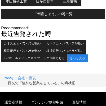
本田技研工業
日産自動車
三菱電機
「倒産しそう」の噂一覧
Recommended!
最近告発された噂
カネスエ x パワハラが酷い
カネスエ x パワハラが酷い
横浜銀行 x パワハラが酷い
横浜銀行 x パワハラが酷い
G-7ホールディングス x ブラック企業である
もっと見る
Pandy
会社
西友
西友の「強引な営業をしている」の噂検証
運営者情報
コンテンツ削除申請
更新情報