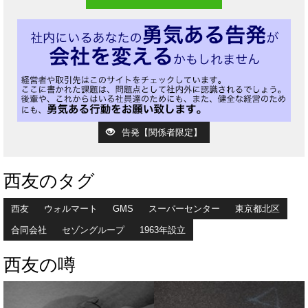
告発【関係者限定】
西友のタグ
西友
ウォルマート
GMS
スーパーセンター
東京都北区
合同会社
セゾングループ
1963年設立
西友の噂