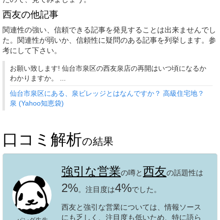
西友の他記事
関連性の強い、信頼できる記事を発見することは出来ませんでし
た。関連性が弱いか、信頼性に疑問のある記事を列挙します。参
考にして下さい。
お願い致します! 仙台市泉区の西友泉店の再開はいつ頃になるか
わかりますか。 ...
仙台市泉区にある、泉ビレッジとはなんですか？ 高級住宅地？
泉 (Yahoo知恵袋)
口コミ解析
の結果
強引な営業
西友
の噂と
の話題性は
2%
4%
。注目度は
でした。
西友と強引な営業については、情報ソース
にも乏しく、注目度も低いため、特に語ら