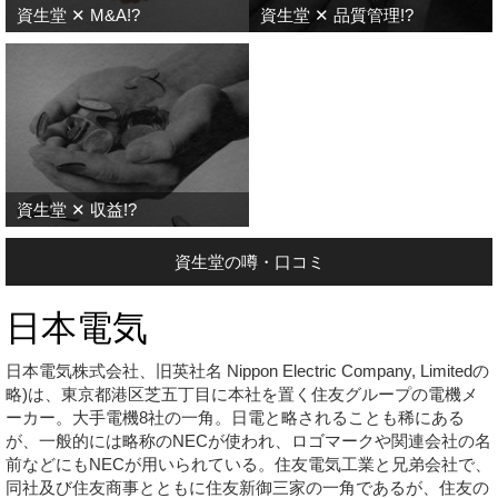
資生堂 ✕ M&A!?
資生堂 ✕ 品質管理!?
資生堂 ✕ 収益!?
資生堂の噂・口コミ
日本電気
日本電気株式会社、旧英社名 Nippon Electric Company, Limitedの
略)は、東京都港区芝五丁目に本社を置く住友グループの電機メ
ーカー。大手電機8社の一角。日電と略されることも稀にある
が、一般的には略称のNECが使われ、ロゴマークや関連会社の名
前などにもNECが用いられている。住友電気工業と兄弟会社で、
同社及び住友商事とともに住友新御三家の一角であるが、住友の