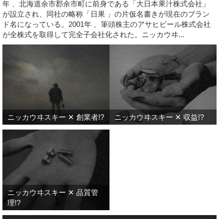
年 、北海道余市郡余市町に前身である「大日本果汁株式会社」
が設立され、同社の略称「日果 」の片仮名書きが現在のブラン
ド名になっている。2001年 、筆頭株主のアサヒビール株式会社
が全株式を取得して完全子会社化された。ニッカウヰ...
ニッカウヰスキー ✕ 創業者!?
ニッカウヰスキー ✕ 収益!?
ニッカウヰスキー ✕ 品質管
理!?