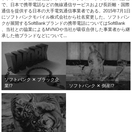
で、日本で携帯電話などの無線通信サービスおよび長距離・国際
通信を提供する日本の大手電気通信事業者である。2015年7月1日
にソフトバンクモバイル株式会社から社名変更した。ソフトバン
クが展開するSoftBankブランドの携帯電話についてはSoftBank
、当社との協業によるMVNOや当社が吸収合併した事業者から継
承した他ブランドなどについて...
ソフトバンク ✕ ブラック企
業!?
ソフトバンク ✕ 倒産!?