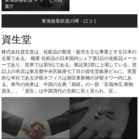
業!?
東海旅客鉄道の噂・口コミ
資生堂
株式会社資生堂は、化粧品の製造・販売を主な事業とする日本の
企業である。 概要 化粧品の日本国内シェア第1位の化粧品メーカ
ーであり、世界では第5位である。東証第1部に上場している。登
記上の本店は東京都中央区銀座七丁目の資生堂銀座ビルに、実質
的な本社である汐留オフィスは港区東新橋の汐留タワー内にあ
る。商号の由来は、中国の古典『易経』の一節「至哉坤元 萬物
資生」。「資生」は中国清代の文献に良く見られ、近...