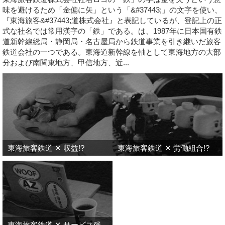
味を避けるため「金偏に矢」という「&#37443;」の文字を使い、
『東海旅客&#37443;道株式会社』と表記しているが、登記上の正
式な社名では常用漢字の「鉄」である。は、1987年に日本国有鉄
道新幹線総局・静岡局・名古屋局から鉄道事業を引き継いだ旅客
鉄道会社の一つである。東海道新幹線を軸として東海地方の大部
分および南関東地方、甲信地方、近...
東海旅客鉄道 ✕ 収益!?
東海旅客鉄道 ✕ 労働組合!?
東海旅客鉄道 ✕ サービス残