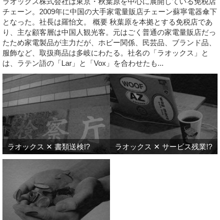
ラオックス株式会社は東京・秋葉原を中心に展開している免税店
チェーン。2009年に中国の大手家電量販店チェーン蘇寧電器傘下
となった。社長は羅怡文。 概要 秋葉原を本拠とする免税店であ
り、主な顧客層は中国人観光客。元はごく普通の家電量販店だっ
たため家電製品が主力だが、ホビー関係、民芸品、ブランド品、
服飾など、取扱商品は多岐にわたる。社名の「ラオックス」と
は、ラテン語の「Lar」と「Vox」を合わせたも...
ラオックス ✕ 書類送検!?
ラオックス ✕ サービス残業!?