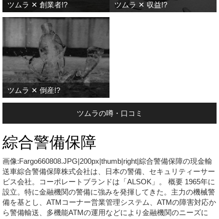
ツムラ ✕ 創業者!?
ツムラ ✕ 収益!?
ツムラ ✕ 倒産!?
ツムラの噂・口コミ
綜合警備保障
画像:Fargo660808.JPG|200px|thumb|right|綜合警備保障の現金輸
送車綜合警備保障株式会社は、日本の警備、セキュリティーサー
ビス会社。コーポレートブランドは「ALSOK」。 概要 1965年に
設立。特に金融機関の警備に強みを発揮してきた。主力の機械警
備を基とし、ATMコーナー営業管理システム、ATMの障害対応か
ら警備輸送、多機能ATMの運用などにより金融機関のニーズに