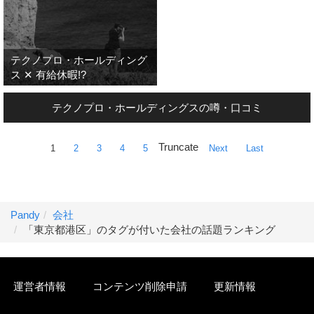
テクノプロ・ホールディング
ス ✕ 有給休暇!?
テクノプロ・ホールディングスの噂・口コミ
Truncate
1
2
3
4
5
Next
Last
Pandy
会社
「東京都港区」のタグが付いた会社の話題ランキング
運営者情報
コンテンツ削除申請
更新情報