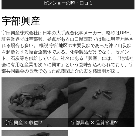
ゼンショーの噂・口コミ
宇部興産
宇部興産株式会社は日本の大手総合化学メーカー。略称はUBE。
証券業界では宇部興、拠点がある山口県西部では単に興産と略さ
れる場合も多い。 概説 宇部地区の主要炭鉱であった沖ノ山炭鉱
を起源とする複合企業体である。化学製品だけでなく、セメン
ト、石炭等も供給している。社名にある「興産」には、「地域社
会に有用な産業を次々に興す」という意味が込められており、宇
部共同義会の長老であった紀藤閑之介の案を俵田明が採...
宇部興産 ✕ 収益!?
宇部興産 ✕ 品質管理!?