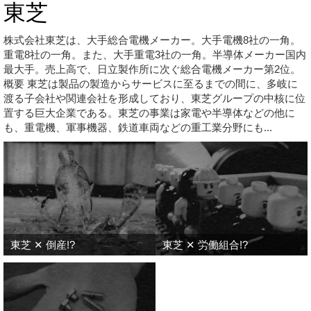
東芝
株式会社東芝は、大手総合電機メーカー。大手電機8社の一角。
重電8社の一角。また、大手重電3社の一角。半導体メーカー国内
最大手。売上高で、日立製作所に次ぐ総合電機メーカー第2位。
概要 東芝は製品の製造からサービスに至るまでの間に、多岐に
渡る子会社や関連会社を形成しており、東芝グループの中核に位
置する巨大企業である。東芝の事業は家電や半導体などの他に
も、重電機、軍事機器、鉄道車両などの重工業分野にも...
東芝 ✕ 倒産!?
東芝 ✕ 労働組合!?