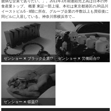
臆病な企業でありたい。」。2011年3月期連結売上高は日本の外
食産業トップ。 概要 東証一部上場。本社は東京都港区のJR品川
イーストビル5 - 8階に所在。グループ企業の半数以上も買収後に
同ビルに入居している。神奈川県横浜市で...
ゼンショー ✕ ブラック企業!?
ゼンショー ✕ 労働組合!?
ゼンショー ✕ 収益!?