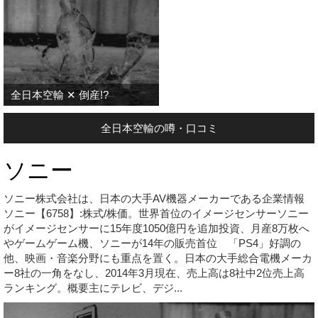
全日本空輸 ✕ 倒産!?
全日本空輸の噂・口コミ
ソニー
ソニー株式会社は、日本の大手AV機器メーカーである企業情報
ソニー【6758】:株式/株価。世界首位のイメージセンサーソニー
がイメージセンサーに15年度1050億円を追加投資、月産8万枚へ
やゲームゲーム機、ソニーが14年の販売首位 「PS4」好調の
他、映画・音楽分野にも重点を置く。日本の大手総合電機メーカ
ー8社の一角をなし、2014年3月現在、売上高は8社中2位売上高
ランキング。概要主にテレビ、デジ...