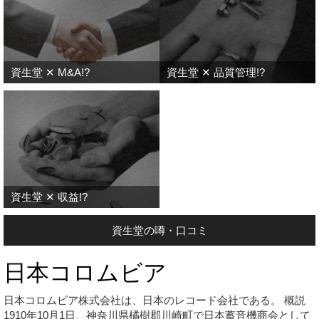
資生堂 ✕ M&A!?
資生堂 ✕ 品質管理!?
資生堂 ✕ 収益!?
資生堂の噂・口コミ
日本コロムビア
日本コロムビア株式会社は、日本のレコード会社である。 概説
1910年10月1日、神奈川県橘樹郡川崎町で日本蓄音機商会として