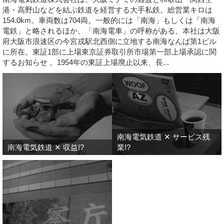
港・高野山などを結ぶ鉄道を経営する大手私鉄。総営業キロは
154.0km。車両数は704両。一般的には「南海」もしくは「南海
電鉄」と略されるほか、「南海電車」の呼称がある。本社は大阪
府大阪市浪速区の今宮戎駅北西側に立地する南海なんば第1ビル
に所在。東証1部に上場東京証券取引所市場第一部上場承認に関
するお知らせ 。1954年の東証上場廃止以来、長...
南海電気鉄道 ✕ サービス残
南海電気鉄道 ✕ 収益!?
業!?