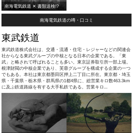
南海電気鉄道 ✕ 書類送検!?
南海電気鉄道の噂・口コミ
東武鉄道
東武鉄道株式会社は、交通・流通・住宅・レジャーなどの関連会
社からなる東武グループの中核となる日本の企業である。「東
武」と略されて呼ばれることも多い。東京証券取引所一部上場。
根津財閥の中核企業であり、芙蓉グループを構成する企業の一つ
でもある。本社は東京都墨田区押上二丁目に所在。東京都・埼玉
県・千葉県・栃木県・群馬県の1都4県に、総営業キロ数463.3km
に及ぶ鉄道路線を有する大手私鉄である。営業キロ...