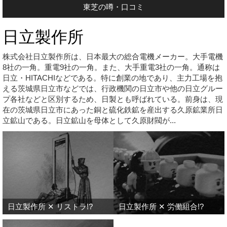
東芝の噂・口コミ
日立製作所
株式会社日立製作所は、日本最大の総合電機メーカー。大手電機
8社の一角。重電9社の一角。また、大手重電3社の一角。通称は
日立・HITACHIなどである。特に創業の地であり、主力工場を抱
える茨城県日立市などでは、行政機関の日立市や他の日立グルー
プ各社などと区別するため、日製とも呼ばれている。前身は、現
在の茨城県日立市にあった銅と硫化鉄鉱を産出する久原鉱業所日
立鉱山である。日立鉱山を母体として久原財閥が...
日立製作所 ✕ リストラ!?
日立製作所 ✕ 労働組合!?