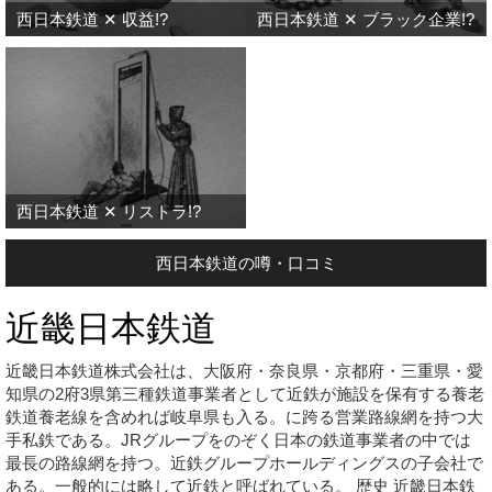
西日本鉄道 ✕ 収益!?
西日本鉄道 ✕ ブラック企業!?
西日本鉄道 ✕ リストラ!?
西日本鉄道の噂・口コミ
近畿日本鉄道
近畿日本鉄道株式会社は、大阪府・奈良県・京都府・三重県・愛
知県の2府3県第三種鉄道事業者として近鉄が施設を保有する養老
鉄道養老線を含めれば岐阜県も入る。に跨る営業路線網を持つ大
手私鉄である。JRグループをのぞく日本の鉄道事業者の中では
最長の路線網を持つ。近鉄グループホールディングスの子会社で
ある。一般的には略して近鉄と呼ばれている。 歴史 近畿日本鉄