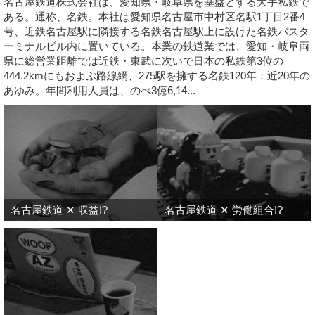
名古屋鉄道株式会社は、愛知県・岐阜県を基盤とする大手私鉄で
ある。通称、名鉄。本社は愛知県名古屋市中村区名駅1丁目2番4
号、近鉄名古屋駅に隣接する名鉄名古屋駅上に設けた名鉄バスタ
ーミナルビル内に置いている。本業の鉄道業では、愛知・岐阜両
県に総営業距離では近鉄・東武に次いで日本の私鉄第3位の
444.2kmにもおよぶ路線網、275駅を擁する名鉄120年：近20年の
あゆみ。年間利用人員は、のべ3億6,14...
名古屋鉄道 ✕ 収益!?
名古屋鉄道 ✕ 労働組合!?