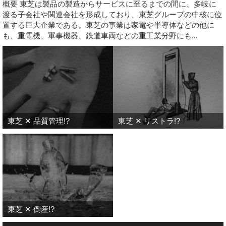
概要 東芝は製品の製造からサービスに至るまでの間に、多岐に
渡る子会社や関連会社を形成しており、東芝グループの中核に位
置する巨大企業である。東芝の事業は家電や半導体などの他に
も、重電機、軍事機器、鉄道車両などの重工業分野にも...
東芝 ✕ 品質管理!?
東芝 ✕ リストラ!?
東芝 ✕ 倒産!?