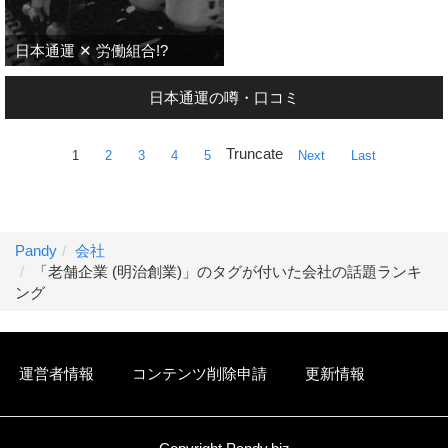
日本通運 ✕ 労働組合!?
日本通運の噂・口コミ
Truncate
1
2
3
4
5
Next
Last
Pandy
会社
「老舗企業 (明治創業)」のタグが付いた会社の話題ランキ
ング
運営者情報
コンテンツ削除申請
更新情報