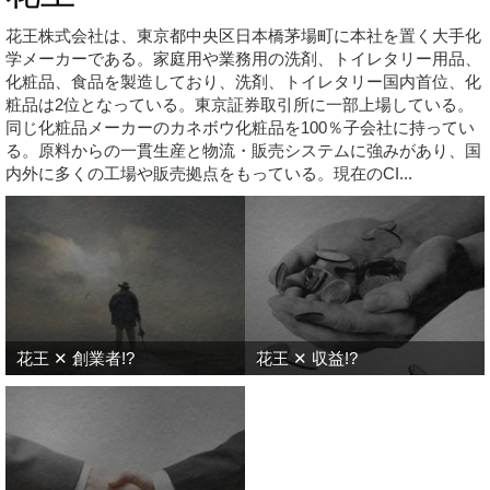
花王株式会社は、東京都中央区日本橋茅場町に本社を置く大手化
学メーカーである。家庭用や業務用の洗剤、トイレタリー用品、
化粧品、食品を製造しており、洗剤、トイレタリー国内首位、化
粧品は2位となっている。東京証券取引所に一部上場している。
同じ化粧品メーカーのカネボウ化粧品を100％子会社に持ってい
る。原料からの一貫生産と物流・販売システムに強みがあり、国
内外に多くの工場や販売拠点をもっている。現在のCI...
花王 ✕ 創業者!?
花王 ✕ 収益!?