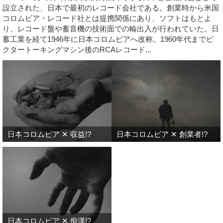
設立された、日本で最初のレコード会社である。創業時から米国
コロムビア・レコード社とは提携関係にあり、ソフトはもとよ
り、レコード盤や蓄音機の技術面での輸出入が行われていた。日
蓄工業を経て1946年に日本コロムビアへ改称。1960年代までビ
クタートーキングマシン後のRCAレコード...
日本コロムビア ✕ 収益!?
日本コロムビア ✕ 創業者!?
日本コロムビア ✕ 痴漢!?