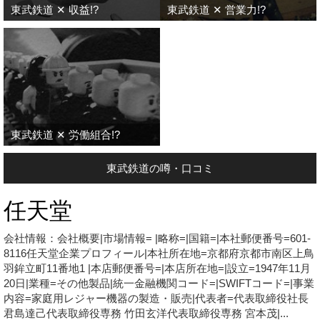
東武鉄道 ✕ 収益!?
東武鉄道 ✕ 営業力!?
東武鉄道 ✕ 労働組合!?
東武鉄道の噂・口コミ
任天堂
会社情報：会社概要|市場情報= |略称=|国籍=|本社郵便番号=601-
8116任天堂企業プロフィール|本社所在地=京都府京都市南区上鳥
羽鉾立町11番地1 |本店郵便番号=|本店所在地=|設立=1947年11月
20日|業種=その他製品|統一金融機関コード=|SWIFTコード=|事業
内容=家庭用レジャー機器の製造・販売|代表者=代表取締役社長
君島達己代表取締役専務 竹田玄洋代表取締役専務 宮本茂|...