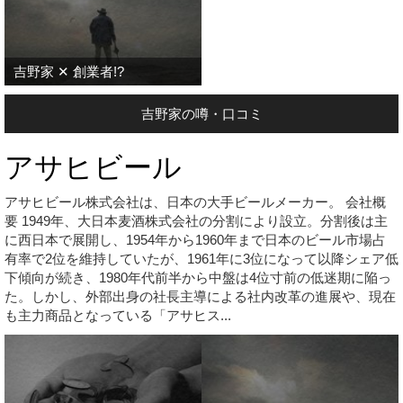
吉野家 ✕ 創業者!?
吉野家の噂・口コミ
アサヒビール
アサヒビール株式会社は、日本の大手ビールメーカー。 会社概
要 1949年、大日本麦酒株式会社の分割により設立。分割後は主
に西日本で展開し、1954年から1960年まで日本のビール市場占
有率で2位を維持していたが、1961年に3位になって以降シェア低
下傾向が続き、1980年代前半から中盤は4位寸前の低迷期に陥っ
た。しかし、外部出身の社長主導による社内改革の進展や、現在
も主力商品となっている「アサヒス...