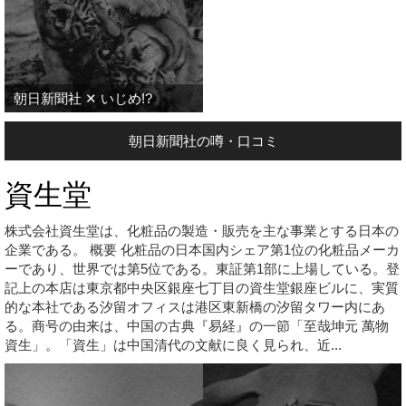
朝日新聞社 ✕ いじめ!?
朝日新聞社の噂・口コミ
資生堂
株式会社資生堂は、化粧品の製造・販売を主な事業とする日本の
企業である。 概要 化粧品の日本国内シェア第1位の化粧品メーカ
ーであり、世界では第5位である。東証第1部に上場している。登
記上の本店は東京都中央区銀座七丁目の資生堂銀座ビルに、実質
的な本社である汐留オフィスは港区東新橋の汐留タワー内にあ
る。商号の由来は、中国の古典『易経』の一節「至哉坤元 萬物
資生」。「資生」は中国清代の文献に良く見られ、近...