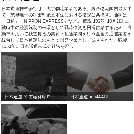
日本通運株式会社は、大手物流業者である。総合物流国内最大手
で、業界唯一の災害対策基本法における指定公共機関。通称は
「日通」「NIPPON EXPRESS」など。 概説 1937年10月1日 に
戦時中の経済統制の一環として戦時物資を円滑供給するため、自
動車を用いて鉄道貨物の集荷・配達業務を行う全国の通運業者を
統合して日本通運法のもとで国営企業として成立された。戦後、
1950年に日本通運株式会社法を廃...
日本通運 ✕ 有給休暇!?
日本通運 ✕ M&A!?